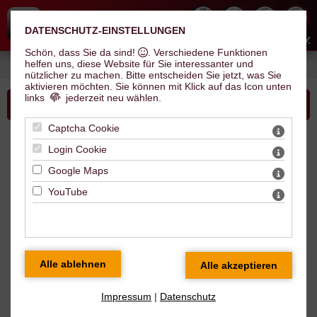
DATENSCHUTZ-EINSTELLUNGEN
Hallescher Inline Skate Club e.V.
Schön, dass Sie da sind!
. Verschiedene Funktionen
helfen uns, diese Website für Sie interessanter und
Sie sind hier: Verein >
Auf einen Blick
> Vereinschronik
nützlicher zu machen.
Bitte entscheiden Sie jetzt, was Sie
aktivieren möchten. Sie können mit Klick auf das Icon unten
links
jederzeit neu wählen.
Bitte wählen Sie...
Captcha Cookie
Vereinschronik
Login Cookie
Google Maps
YouTube
2020
Impressum
|
Datenschutz