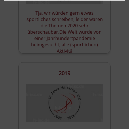
Tja, wir würden gern etwas
sportliches schreiben, leider waren
die Themen 2020 sehr
überschaubar.Die Welt wurde von
einer Jahrhundertpandemie
heimgesucht, alle (sportlichen)
Aktivitä
2019