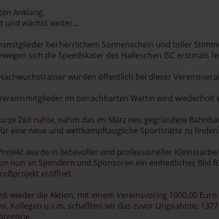
ten Anklang.
 und wächst weiter...
einsmitglieder bei herrlichem Sonnenschein und toller Sti
wegen sich die Speedskater des Halleschen ISC erstmals fe
Nachwuchstrainer wurden öffentlich bei dieser Vereinsvera
reinsmitglieder im benachbarten Wettin wird wiederholt ei
rze Zeit ruhte, nahm das im März neu gegründete Bahnbaut
 für eine neue und wettkampftaugliche Sportstätte zu finde
ojekt wurde in liebevoller und professioneller Kleinstarbe
on nun an Spendern und Sponsoren ein einheitliches Bild für
oßprojekt eröffnet.
nk wieder die Aktion, mit einem Vereinsvoting 1000,00 Euro
ns, Kollegen u.v.m. schafften wir das zuvor Ungeahnte: 13
ategorie.