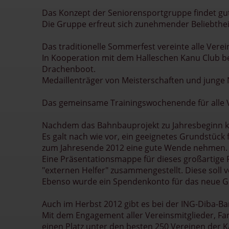
Das Konzept der Seniorensportgruppe findet gu
Die Gruppe erfreut sich zunehmender Beliebtheit
Das traditionelle Sommerfest vereinte alle Ver
In Kooperation mit dem Halleschen Kanu Club be
Drachenboot.
Medaillenträger von Meisterschaften und junge 
Das gemeinsame Trainingswochenende für alle Ve
Nachdem das Bahnbauprojekt zu Jahresbeginn ku
Es galt nach wie vor, ein geeignetes Grundstück
zum Jahresende 2012 eine gute Wende nehmen.
Eine Präsentationsmappe für dieses großartige Pr
"externen Helfer" zusammengestellt. Diese soll v
Ebenso wurde ein Spendenkonto für das neue Gr
Auch im Herbst 2012 gibt es bei der ING-Diba-Ba
Mit dem Engagement aller Vereinsmitglieder, Fa
einen Platz unter den besten 250 Vereinen der K