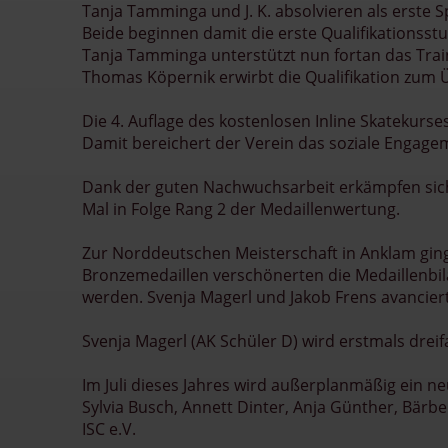
Tanja Tamminga und J. K. absolvieren als erste 
Beide beginnen damit die erste Qualifikationsst
Tanja Tamminga unterstützt nun fortan das Trai
Thomas Köpernik erwirbt die Qualifikation zum Ü
Die 4. Auflage des kostenlosen Inline Skatekurse
Damit bereichert der Verein das soziale Engagem
Dank der guten Nachwuchsarbeit erkämpfen sich
Mal in Folge Rang 2 der Medaillenwertung.
Zur Norddeutschen Meisterschaft in Anklam ginge
Bronzemedaillen verschönerten die Medaillenbila
werden. Svenja Magerl und Jakob Frens avanciert
Svenja Magerl (AK Schüler D) wird erstmals dre
Im Juli dieses Jahres wird außerplanmäßig ein n
Sylvia Busch, Annett Dinter, Anja Günther, Bärb
ISC e.V.