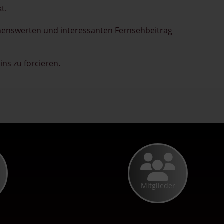
t.
henswerten und interessanten Fernsehbeitrag
ins zu forcieren.
Mitglieder