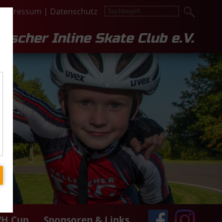
Impressum
|
Datenschutz
e
lescher Inline Skate Club e.V.
H Cup
Sponsoren & Links