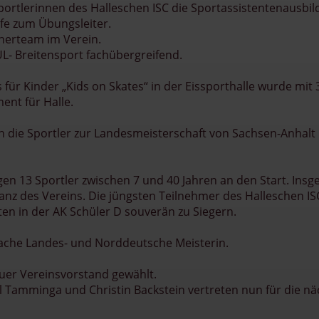
Sportlerinnen des Halleschen ISC die Sportassistentenausbi
ufe zum Übungsleiter.
nerteam im Verein.
L- Breitensport fachübergreifend.
s für Kinder „Kids on Skates“ in der Eissporthalle wurde mit
ent für Halle.
 die Sportler zur Landesmeisterschaft von Sachsen-Anhalt
n 13 Sportler zwischen 7 und 40 Jahren an den Start. Insges
nz des Vereins. Die jüngsten Teilnehmer des Halleschen ISC 
en in der AK Schüler D souverän zu Siegern.
ifache Landes- und Norddeutsche Meisterin.
euer Vereinsvorstand gewählt.
el Tamminga und Christin Backstein vertreten nun für die nä