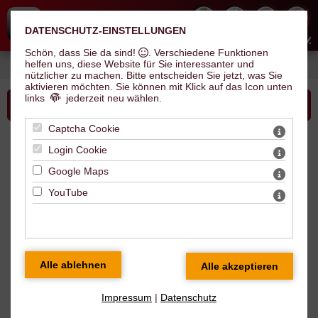
DATENSCHUTZ-EINSTELLUNGEN
Hallescher Inline Skate Club e.V.
Schön, dass Sie da sind!
. Verschiedene Funktionen
helfen uns, diese Website für Sie interessanter und
Sie sind hier: Kurse & Highlights >
Skate-Highlights
> swh.inline.cup 2024
nützlicher zu machen.
Bitte entscheiden Sie jetzt, was Sie
aktivieren möchten. Sie können mit Klick auf das Icon unten
links
jederzeit neu wählen.
Bitte wählen Sie...
Captcha Cookie
swh.inline.cup 2024
Login Cookie
Google Maps
YouTube
Stadtwerke Halle
unterstützen neues
Wettkampfformat
04./ 05.05.2024
Neues Outfit - neues Format - neue Sieger
Impressum
|
Datenschutz
Überregional laden wir die Speedskatingszene zum