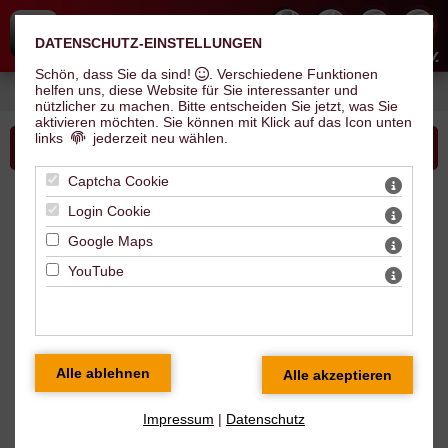
DATENSCHUTZ-EINSTELLUNGEN
Hallescher Inline Skate Club e.V.
Schön, dass Sie da sind!
. Verschiedene Funktionen
helfen uns, diese Website für Sie interessanter und
Sie sind hier: Verein >
Auf einen Blick
> Vereinschronik
nützlicher zu machen.
Bitte entscheiden Sie jetzt, was Sie
aktivieren möchten. Sie können mit Klick auf das Icon unten
links
jederzeit neu wählen.
Bitte wählen Sie...
Captcha Cookie
Login Cookie
2009
Google Maps
YouTube
Impressum
|
Datenschutz