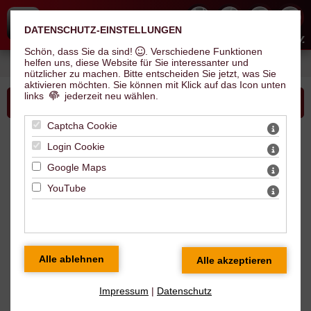
DATENSCHUTZ-EINSTELLUNGEN
Hallescher Inline Skate Club e.V.
Schön, dass Sie da sind!
. Verschiedene Funktionen
helfen uns, diese Website für Sie interessanter und
Sie sind hier:
Verein
>
News
> SWH Cup 2026
nützlicher zu machen.
Bitte entscheiden Sie jetzt, was Sie
aktivieren möchten. Sie können mit Klick auf das Icon unten
links
jederzeit neu wählen.
Bitte wählen Sie...
Captcha Cookie
News
Login Cookie
Google Maps
SWH Cup 2026
YouTube
Impressum
|
Datenschutz