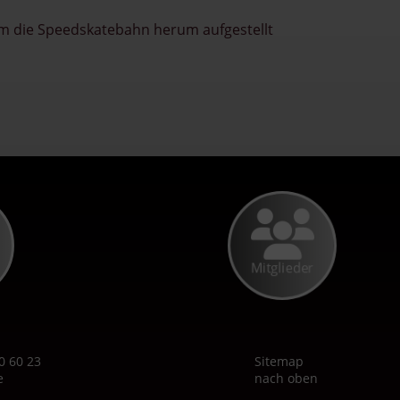
um die Speedskatebahn herum aufgestellt
Mitglieder
0 60 23
Sitemap
e
nach oben