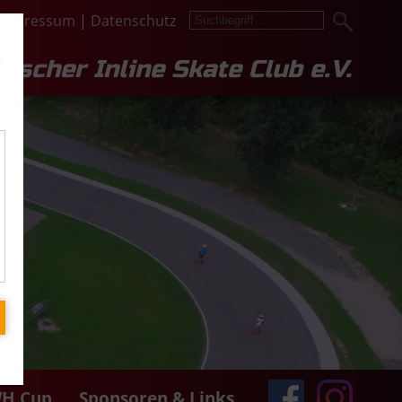
Impressum
|
Datenschutz
e
lescher Inline Skate Club e.V.
H Cup
Sponsoren & Links