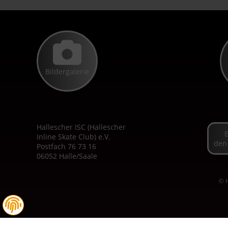
Bildergalerie
Hallescher ISC (Hallescher
Inline Skate Club) e.V.
den
Postfach 76 73 16
06052 Halle/Saale
© H