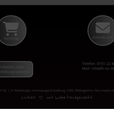
Schreib uns
Fanshop
Telefon: 0151-22 4
Einkaufen über
Mail:
info@h-isc.d
 Bildungsspender
-ISC | © Webdesign, Homepage-Erstellung, CMS: Webagentur lilac-media H
Unikat
mit Liebe handgemacht