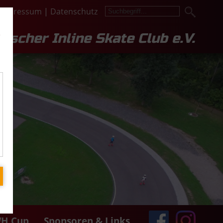
Impressum
|
Datenschutz
e
lescher Inline Skate Club e.V.
H Cup
Sponsoren & Links