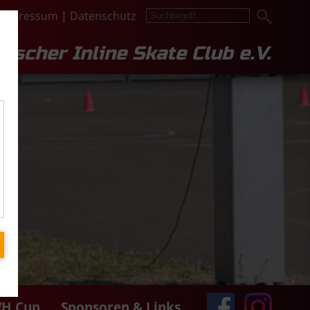
Impressum
|
Datenschutz
e
lescher Inline Skate Club e.V.
H Cup
Sponsoren & Links