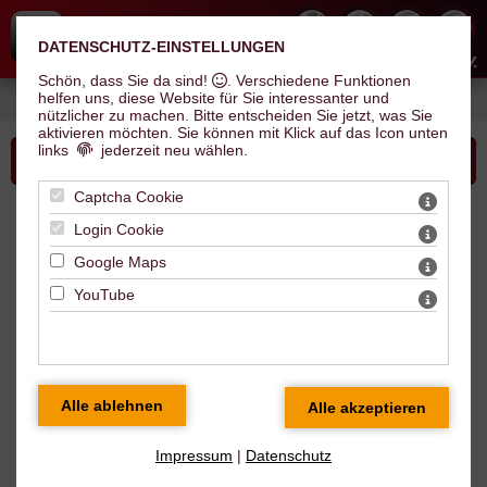
DATENSCHUTZ-EINSTELLUNGEN
Hallescher Inline Skate Club e.V.
Schön, dass Sie da sind!
. Verschiedene Funktionen
helfen uns, diese Website für Sie interessanter und
Sie sind hier:
Verein
>
News
> NORSK AG sponsert Bienenprojekt
nützlicher zu machen.
Bitte entscheiden Sie jetzt, was Sie
aktivieren möchten. Sie können mit Klick auf das Icon unten
links
jederzeit neu wählen.
Bitte wählen Sie...
Captcha Cookie
News
Login Cookie
Google Maps
NORSK AG sponsert Bienenprojekt
YouTube
29.09.2022
Der Honig 2022 ist in Sack und Tüten ;o)
Zwei Ernten, in diesem Jahr mit ganz
unterschiedlichen Inhalten. Die NORSK AG
unterstützte im Spätsommer unser Projekt mit einer
Geldspende. Wir sind super dankbar darüber, denn
Impressum
|
Datenschutz
Hobbyimkerei ist viel mehr, als nur Honig ernten und