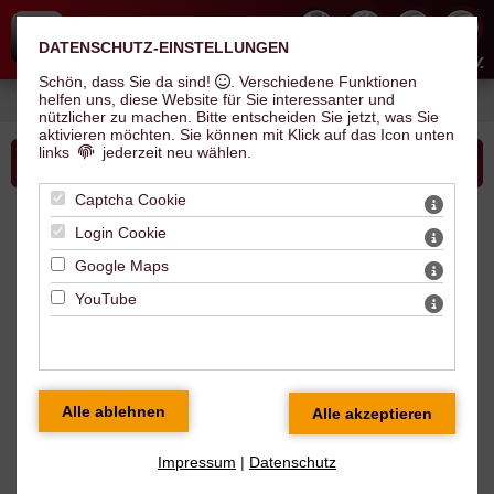
DATENSCHUTZ-EINSTELLUNGEN
Hallescher Inline Skate Club e.V.
Schön, dass Sie da sind!
. Verschiedene Funktionen
helfen uns, diese Website für Sie interessanter und
Sie sind hier:
Verein
>
News
> Na Logo - es kommt immer anders als man denkt
nützlicher zu machen.
Bitte entscheiden Sie jetzt, was Sie
aktivieren möchten. Sie können mit Klick auf das Icon unten
links
jederzeit neu wählen.
Bitte wählen Sie...
Captcha Cookie
News
Login Cookie
Google Maps
Na Logo - es kommt immer anders als
YouTube
man denkt
Impressum
|
Datenschutz