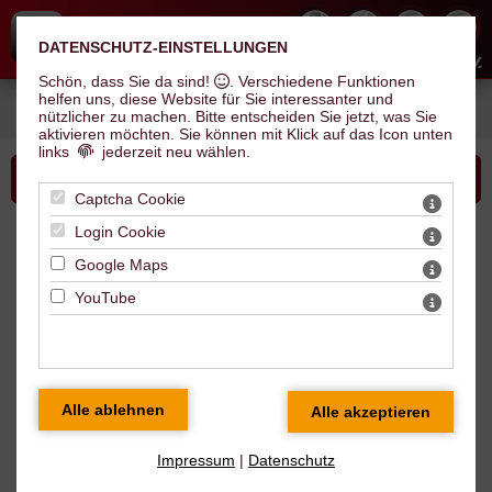
DATENSCHUTZ-EINSTELLUNGEN
Hallescher Inline Skate Club e.V.
Schön, dass Sie da sind!
. Verschiedene Funktionen
helfen uns, diese Website für Sie interessanter und
Sie sind hier:
Verein
>
News
> Jetzt anmelden! Trainer-Lizenzverlängerung Ende
nützlicher zu machen.
Bitte entscheiden Sie jetzt, was Sie
Oktober 2025
aktivieren möchten. Sie können mit Klick auf das Icon unten
links
jederzeit neu wählen.
Bitte wählen Sie...
Captcha Cookie
Login Cookie
News
Google Maps
YouTube
Jetzt anmelden! Trainer-
Lizenzverlängerung Ende Oktober
2025
Impressum
|
Datenschutz