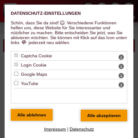
DATENSCHUTZ-EINSTELLUNGEN
Hallescher Inline Skate Club e.V.
Schön, dass Sie da sind!
. Verschiedene Funktionen
helfen uns, diese Website für Sie interessanter und
Sie sind hier:
Verein
>
News
> HISC-Landeskader
nützlicher zu machen.
Bitte entscheiden Sie jetzt, was Sie
aktivieren möchten. Sie können mit Klick auf das Icon unten
links
jederzeit neu wählen.
Bitte wählen Sie...
Captcha Cookie
News
Login Cookie
Google Maps
HISC-Landeskader
YouTube
Impressum
|
Datenschutz