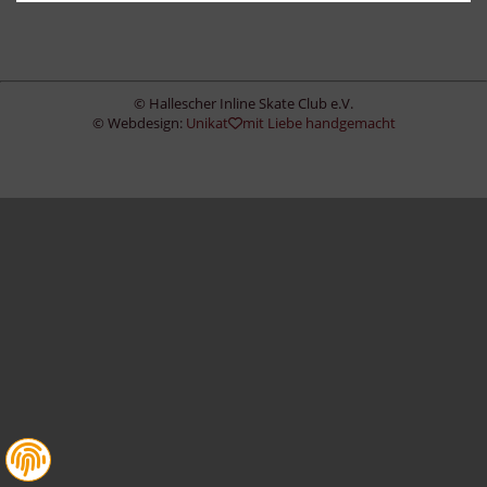
© Hallescher Inline Skate Club e.V.
© Webdesign:
Unikat
mit Liebe handgemacht