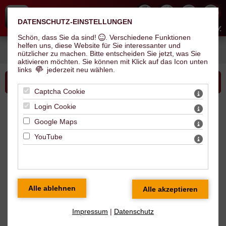
DATENSCHUTZ-EINSTELLUNGEN
Hallescher Inline Skate Club e.V.
Schön, dass Sie da sind!
. Verschiedene Funktionen
helfen uns, diese Website für Sie interessanter und
Sie sind hier:
Verein
>
News
> Family on Skates - neue Trainingsgruppe im
nützlicher zu machen.
Bitte entscheiden Sie jetzt, was Sie
#teamhisc
aktivieren möchten. Sie können mit Klick auf das Icon unten
links
jederzeit neu wählen.
Bitte wählen Sie...
Captcha Cookie
Login Cookie
News
Google Maps
YouTube
Family on Skates - neue
Trainingsgruppe im #teamhisc
07.11.2021
« zur Übersicht "News"
Impressum
|
Datenschutz