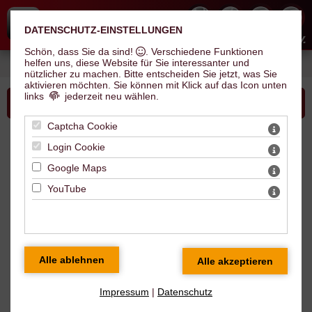
DATENSCHUTZ-EINSTELLUNGEN
Hallescher Inline Skate Club e.V.
Schön, dass Sie da sind!
. Verschiedene Funktionen
helfen uns, diese Website für Sie interessanter und
Sie sind hier: Verein >
Auf einen Blick
> Fanshop
nützlicher zu machen.
Bitte entscheiden Sie jetzt, was Sie
aktivieren möchten. Sie können mit Klick auf das Icon unten
links
jederzeit neu wählen.
Bitte wählen Sie...
Captcha Cookie
Login Cookie
Poloshirt Judge
Google Maps
YouTube
Impressum
|
Datenschutz