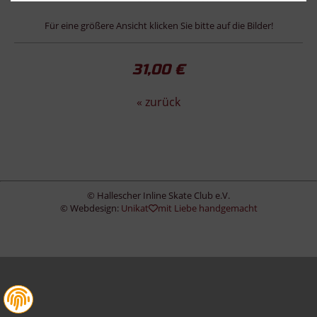
Für eine größere Ansicht klicken Sie bitte auf die Bilder!
31,00 €
« zurück
© Hallescher Inline Skate Club e.V.
© Webdesign:
Unikat
mit Liebe handgemacht